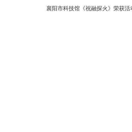
襄阳市科技馆《祝融探火》荣获活