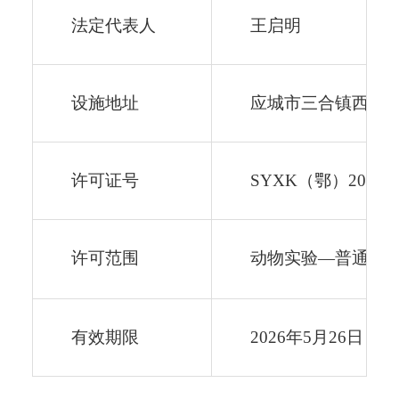
法定代表人
王启明
设施地址
应城市三合镇西头
许可证号
SYXK（鄂）2026－
许可范围
动物实验—普通环境
有效期限
2026年
5
月
26日－20