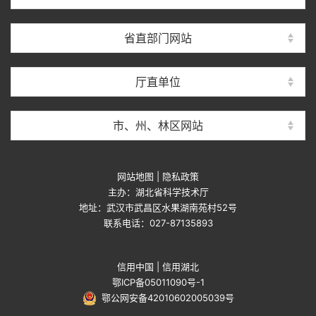
省直部门网站
厅直单位
市、州、林区网站
网站地图
|
隐私政策
主办：湖北省科学技术厅
地址：武汉市武昌区水果湖南苑村52号
联系电话：027-87135893
信用中国
|
信用湖北
鄂ICP备05011090号-1
鄂公网安备42010602005039号