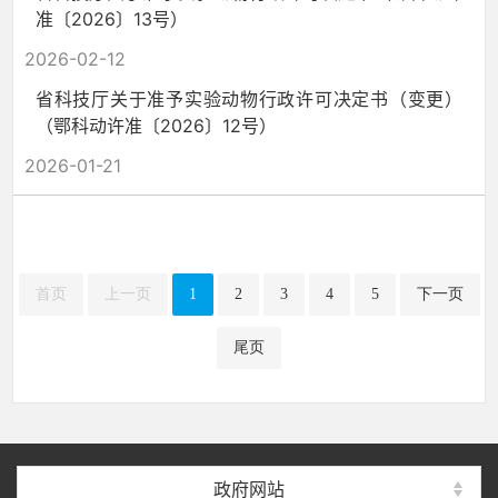
准〔2026〕13号）
2026-02-12
省科技厅关于准予实验动物行政许可决定书（变更）
（鄂科动许准〔2026〕12号）
2026-01-21
首页
上一页
1
2
3
4
5
下一页
尾页
政府网站