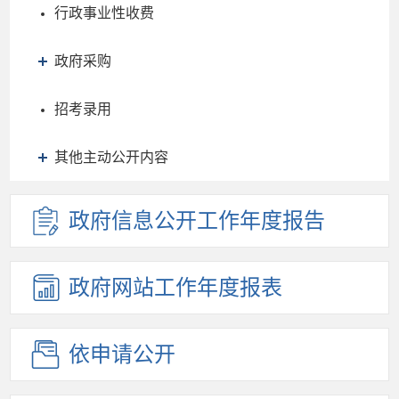
行政事业性收费
政府采购
招考录用
其他主动公开内容
政府信息
公开工作
年度报告
政府网站
工作年度
报表
依申请公开