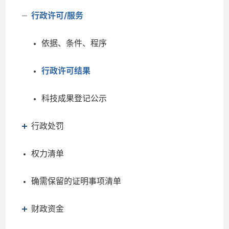
行政许可/服务
依据、条件、程序
行政许可结果
科技成果登记公示
行政处罚
权力清单
确需保留的证明事项清单
财政资金