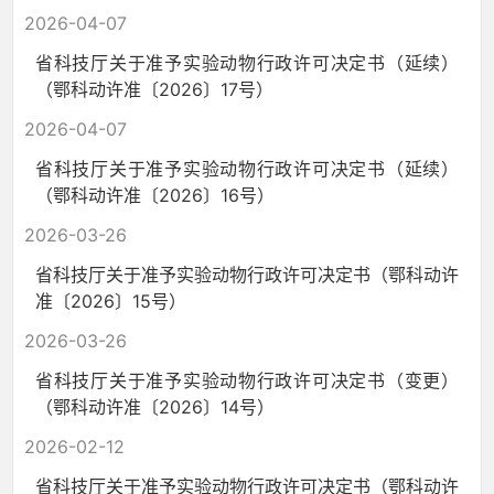
2026-04-07
省科技厅关于准予实验动物行政许可决定书（延续）
（鄂科动许准〔2026〕17号）
2026-04-07
省科技厅关于准予实验动物行政许可决定书（延续）
（鄂科动许准〔2026〕16号）
2026-03-26
省科技厅关于准予实验动物行政许可决定书（鄂科动许
准〔2026〕15号）
2026-03-26
省科技厅关于准予实验动物行政许可决定书（变更）
（鄂科动许准〔2026〕14号）
2026-02-12
省科技厅关于准予实验动物行政许可决定书（鄂科动许