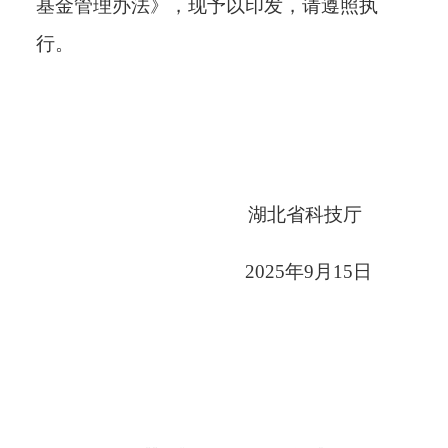
基金管理办法》，现予以印发，请遵照执
行。
湖北省科技厅
202
5
年
9
月
15
日